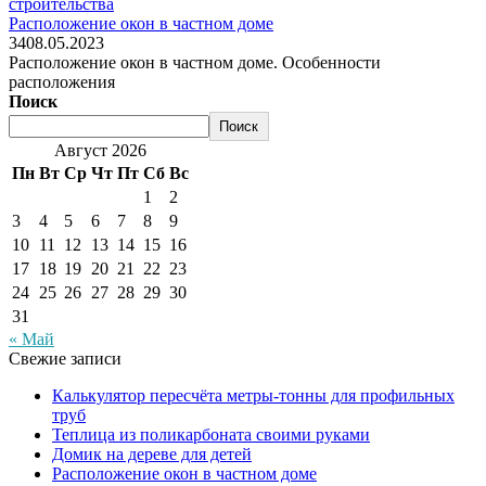
строительства
Расположение окон в частном доме
34
08.05.2023
Расположение окон в частном доме. Особенности
расположения
Поиск
Поиск
Август 2026
Пн
Вт
Ср
Чт
Пт
Сб
Вс
1
2
3
4
5
6
7
8
9
10
11
12
13
14
15
16
17
18
19
20
21
22
23
24
25
26
27
28
29
30
31
« Май
Свежие записи
Калькулятор пересчёта метры-тонны для профильных
труб
Теплица из поликарбоната своими руками
Домик на дереве для детей
Расположение окон в частном доме